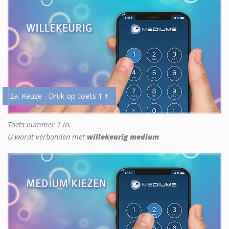
2a. Keuze - Druk op toets 1 +
Toets nummer 1 in.
U wordt verbonden met
willekeurig medium