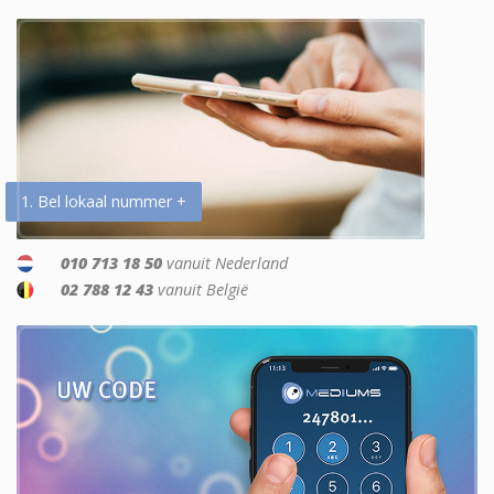
1. Bel lokaal nummer +
010 713 18 50
vanuit Nederland
02 788 12 43
vanuit België