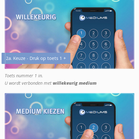
2a. Keuze - Druk op toets 1 +
Toets nummer 1 in.
U wordt verbonden met
willekeurig medium