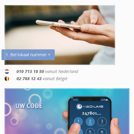
1. Bel lokaal nummer +
010 713 18 50
vanuit Nederland
02 788 12 43
vanuit België