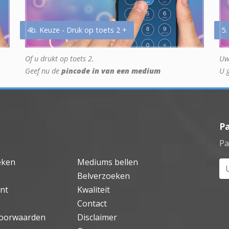
4b. Keuze - Druk op toets 2 +
5.
Of u drukt op toets 2.
Uw
Geef nu de
pincode in van een medium
U 
P
Pa
eken
Mediums bellen
Uw
Belverzoeken
nt
Kwaliteit
Contact
oorwaarden
Disclaimer