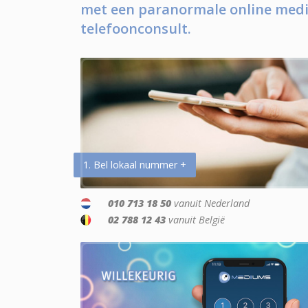
met een paranormale online medi
telefoonconsult.
1. Bel lokaal nummer +
010 713 18 50
vanuit Nederland
02 788 12 43
vanuit België