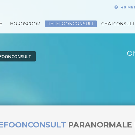
48 ME
E
HOROSCOOP
TELEFOONCONSULT
CHATCONSULT
O
EFOONCONSULT
LEFOONCONSULT
PARANORMALE 