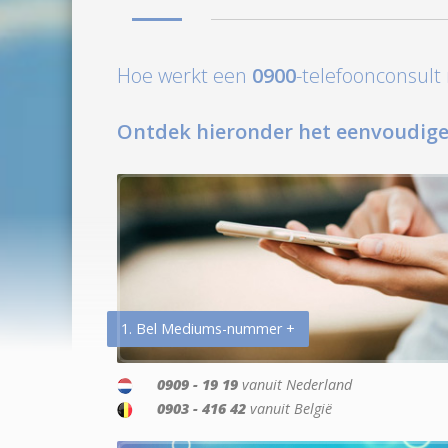
Hoe werkt een
0900
-telefoonconsul
Ontdek hieronder het eenvoudige
1. Bel Mediums-nummer +
0909 - 19 19
vanuit Nederland
0903 - 416 42
vanuit België