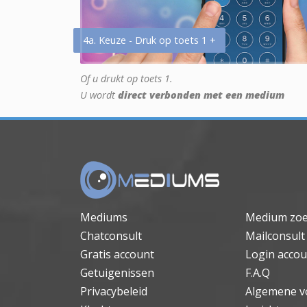
4a. Keuze - Druk op toets 1 +
Of u drukt op toets 1.
U wordt
direct verbonden met een medium
Mediums
Medium zo
Chatconsult
Mailconsult
Gratis account
Login accou
Getuigenissen
F.A.Q
Privacybeleid
Algemene v