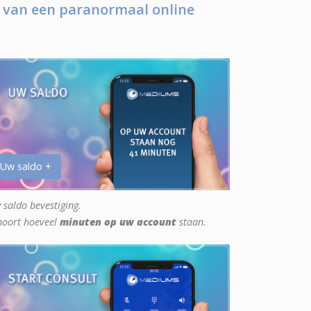
 van een paranormaal online
 Uw saldo +
 saldo bevestiging.
hoort hoeveel
minuten op uw account
staan.