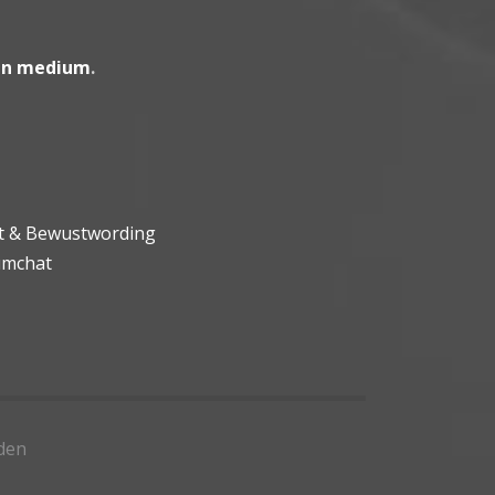
en medium
.
ht & Bewustwording
umchat
den