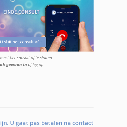
 U sluit het consult af +
enst het consult af te sluiten.
ak gewoon in
of leg af.
ijn. U gaat pas betalen na contact