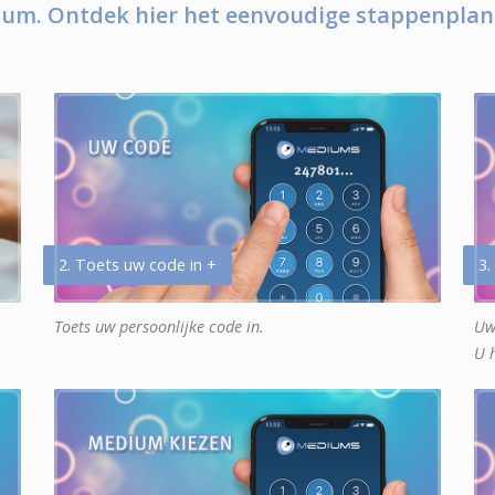
um. Ontdek hier het eenvoudige stappenplan
2. Toets uw code in +
3.
Toets uw persoonlijke code in.
Uw
U 