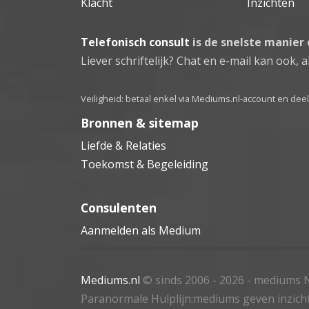
Klacht
Inzichten
Telefonisch consult
is de snelste manier
Liever schriftelijk? Chat en e-mail kan ook, al
Veiligheid: betaal enkel via Mediums.nl-account en de
Bronnen & sitemap
Liefde & Relaties
Toekomst & Begeleiding
Consulenten
Aanmelden als Medium
Mediums.nl
© sinds 2006 - 2026
- mediums N
Paranormale Hulplijn:mediums geven inzich