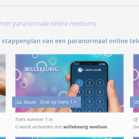
t met paranormale online mediums.
 stappenplan van een paranormaal online tel
2a. Keuze - Druk op toets 1 +
2b
Toets nummer 1 in.
Of 
U wordt verbonden met
willekeurig medium
Ge