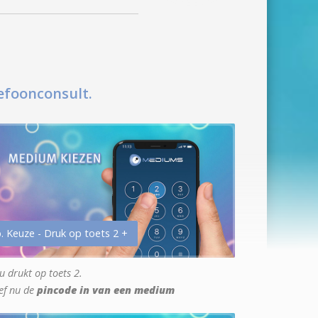
efoonconsult.
. Keuze - Druk op toets 2 +
u drukt op toets 2.
ef nu de
pincode in van een medium