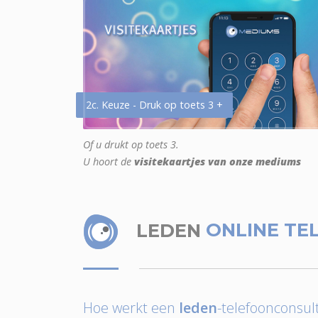
2c. Keuze - Druk op toets 3 +
Of u drukt op toets 3.
U hoort de
visitekaartjes van onze mediums
LEDEN
ONLINE TE
Hoe werkt een
leden
-telefoonconsult