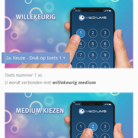
2a. Keuze - Druk op toets 1 +
Toets nummer 1 in.
U wordt verbonden met
willekeurig medium