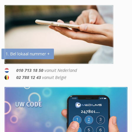
1. Bel lokaal nummer +
010 713 18 50
vanuit Nederland
02 788 12 43
vanuit België