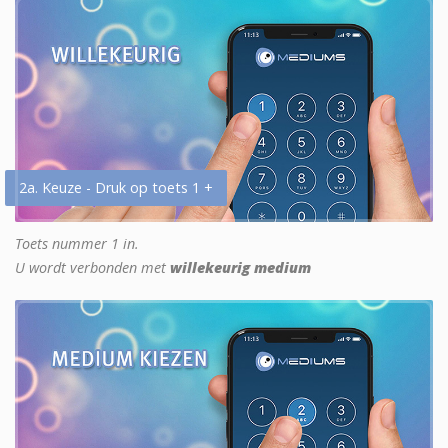
2a. Keuze - Druk op toets 1 +
Toets nummer 1 in.
U wordt verbonden met
willekeurig medium