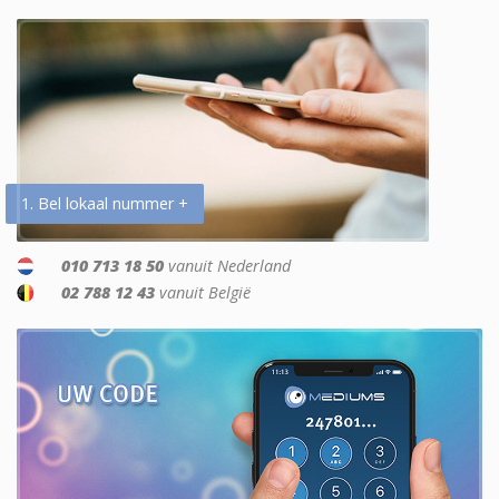
1. Bel lokaal nummer +
010 713 18 50
vanuit Nederland
02 788 12 43
vanuit België