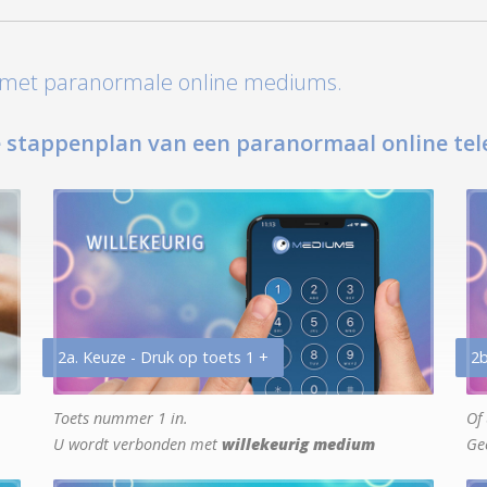
t met paranormale online mediums.
 stappenplan van een paranormaal online tel
2a. Keuze - Druk op toets 1 +
2b
Toets nummer 1 in.
Of 
U wordt verbonden met
willekeurig medium
Ge