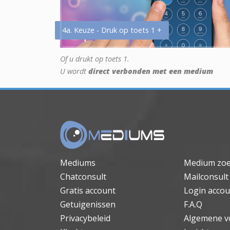
4a. Keuze - Druk op toets 1 +
Of u drukt op toets 1.
U wordt
direct verbonden met een medium
Mediums
Medium zo
Chatconsult
Mailconsult
Gratis account
Login accou
Getuigenissen
F.A.Q
Privacybeleid
Algemene v