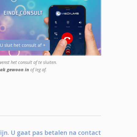
 U sluit het consult af +
enst het consult af te sluiten.
ak gewoon in
of leg af.
ijn. U gaat pas betalen na contact