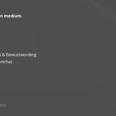
en medium
.
ht & Bewustwording
umchat
den