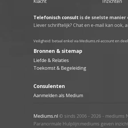
Klacht
Inzichten
Telefonisch consult
is de snelste manier
Liever schriftelijk? Chat en e-mail kan ook, al
Veiligheid: betaal enkel via Mediums.nl-account en de
Bronnen & sitemap
Liefde & Relaties
Toekomst & Begeleiding
Consulenten
Aanmelden als Medium
Mediums.nl
© sinds 2006 - 2026
- mediums N
Paranormale Hulplijn:mediums geven inzich