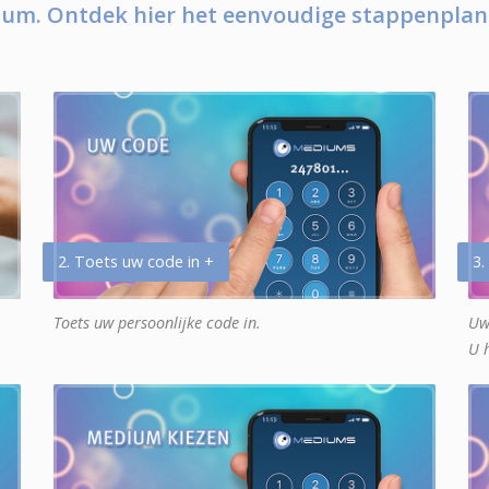
um. Ontdek hier het eenvoudige stappenplan
2. Toets uw code in +
3.
Toets uw persoonlijke code in.
Uw
U 