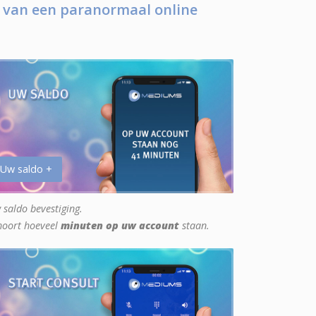
 van een paranormaal online
 Uw saldo +
 saldo bevestiging.
hoort hoeveel
minuten op uw account
staan.