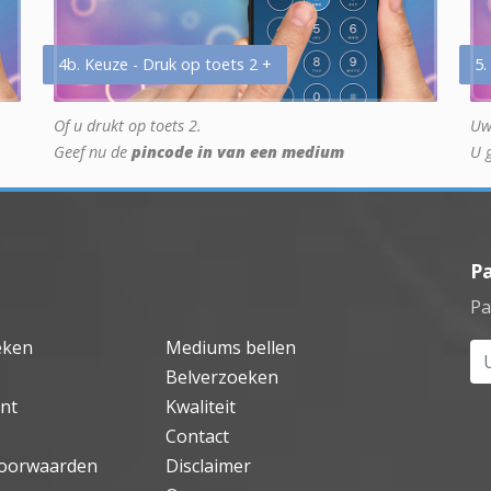
4b. Keuze - Druk op toets 2 +
5.
Of u drukt op toets 2.
Uw
Geef nu de
pincode in van een medium
U 
P
Pa
eken
Mediums bellen
Uw
Belverzoeken
nt
Kwaliteit
Contact
oorwaarden
Disclaimer