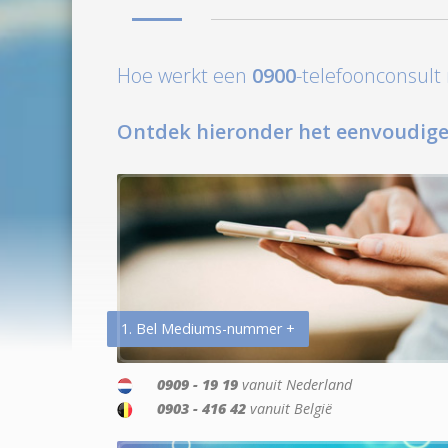
Hoe werkt een
0900
-telefoonconsul
Ontdek hieronder het eenvoudige
1. Bel Mediums-nummer +
0909 - 19 19
vanuit Nederland
0903 - 416 42
vanuit België