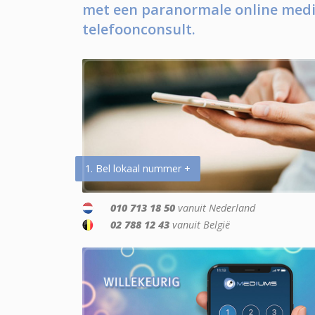
met een paranormale online medi
telefoonconsult.
1. Bel lokaal nummer +
010 713 18 50
vanuit Nederland
02 788 12 43
vanuit België