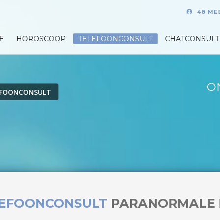
48 ME
E
HOROSCOOP
TELEFOONCONSULT
CHATCONSULT
O
EFOONCONSULT
LEFOONCONSULT
PARANORMALE 