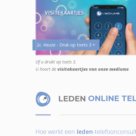
2c. Keuze - Druk op toets 3 +
Of u drukt op toets 3.
U hoort de
visitekaartjes van onze mediums
LEDEN
ONLINE TE
Hoe werkt een
leden
-telefoonconsult