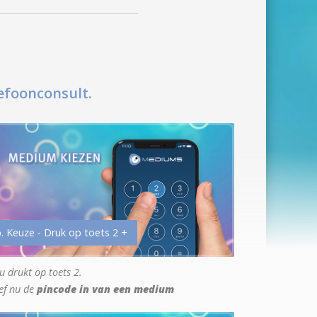
efoonconsult.
. Keuze - Druk op toets 2 +
u drukt op toets 2.
ef nu de
pincode in van een medium