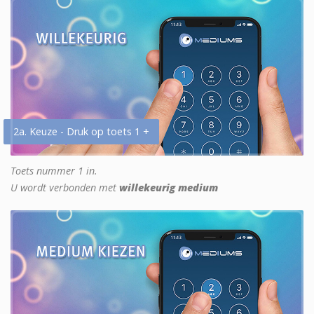
2a. Keuze - Druk op toets 1 +
Toets nummer 1 in.
U wordt verbonden met
willekeurig medium