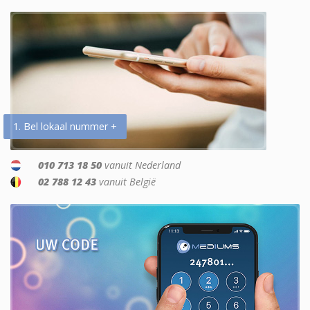
1. Bel lokaal nummer +
010 713 18 50
vanuit Nederland
02 788 12 43
vanuit België