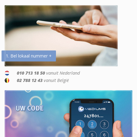
1. Bel lokaal nummer +
010 713 18 50
vanuit Nederland
02 788 12 43
vanuit België