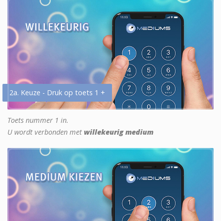
2a. Keuze - Druk op toets 1 +
Toets nummer 1 in.
U wordt verbonden met
willekeurig medium