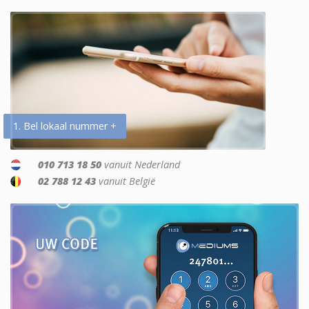
1. Bel lokaal nummer +
010 713 18 50
vanuit Nederland
02 788 12 43
vanuit België