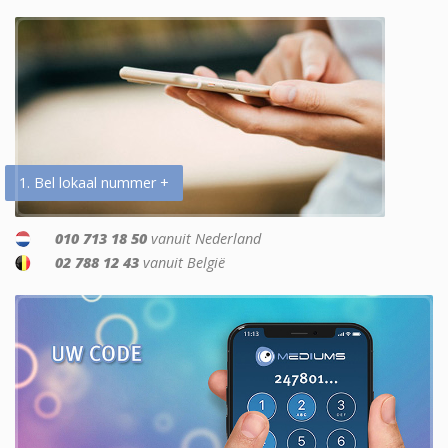
1. Bel lokaal nummer +
010 713 18 50
vanuit Nederland
02 788 12 43
vanuit België