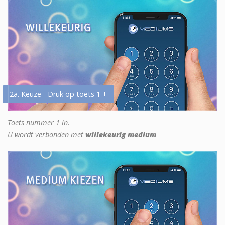
2a. Keuze - Druk op toets 1 +
Toets nummer 1 in.
U wordt verbonden met
willekeurig medium