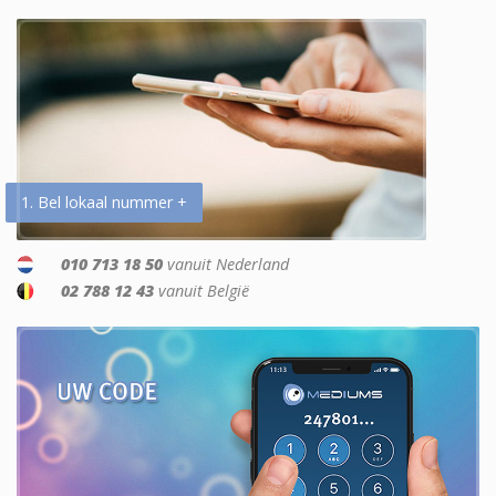
1. Bel lokaal nummer +
010 713 18 50
vanuit Nederland
02 788 12 43
vanuit België