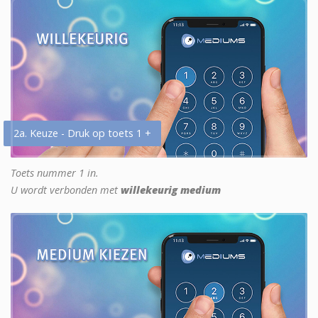
2a. Keuze - Druk op toets 1 +
Toets nummer 1 in.
U wordt verbonden met
willekeurig medium