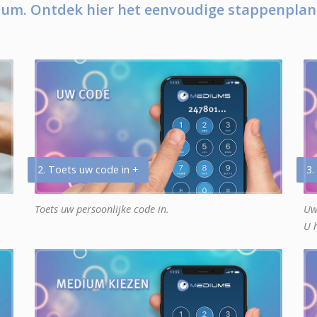
um. Ontdek hier het eenvoudige stappenplan
2. Toets uw code in +
3.
Toets uw persoonlijke code in.
Uw
U 