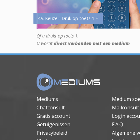
4a. Keuze - Druk op toets 1 +
Of u drukt op toets 1.
U wordt
direct verbonden met een medium
Mediums
Medium zo
Chatconsult
Mailconsult
Gratis account
Login accou
Getuigenissen
F.A.Q
Privacybeleid
Algemene v