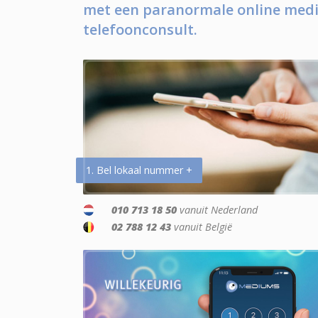
met een paranormale online medi
telefoonconsult.
1. Bel lokaal nummer +
010 713 18 50
vanuit Nederland
02 788 12 43
vanuit België