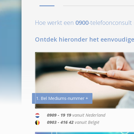
Hoe werkt een
0900
-telefoonconsul
Ontdek hieronder het eenvoudige
1. Bel Mediums-nummer +
0909 - 19 19
vanuit Nederland
0903 - 416 42
vanuit België