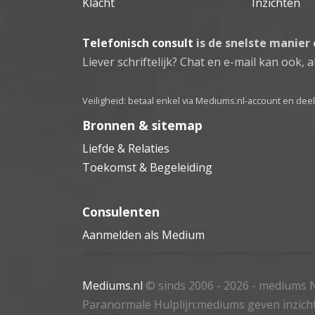
Klacht
Inzichten
Telefonisch consult
is de snelste manier
Liever schriftelijk? Chat en e-mail kan ook, al
Veiligheid: betaal enkel via Mediums.nl-account en de
Bronnen & sitemap
Liefde & Relaties
Toekomst & Begeleiding
Consulenten
Aanmelden als Medium
Mediums.nl
© sinds 2006 - 2026
- mediums N
Paranormale Hulplijn:mediums geven inzich