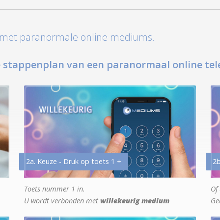
t met paranormale online mediums.
 stappenplan van een paranormaal online tel
2a. Keuze - Druk op toets 1 +
2b
Toets nummer 1 in.
Of 
U wordt verbonden met
willekeurig medium
Ge