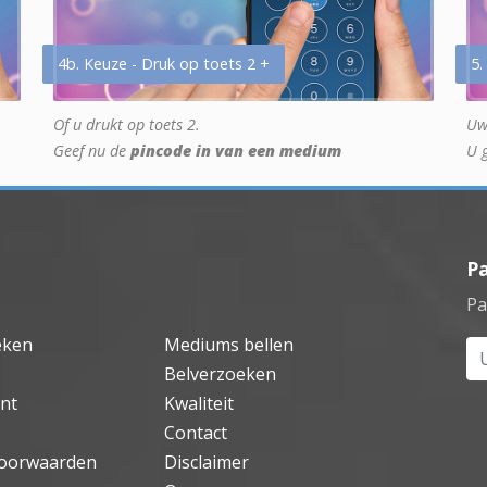
4b. Keuze - Druk op toets 2 +
5.
Of u drukt op toets 2.
Uw
Geef nu de
pincode in van een medium
U 
P
Pa
eken
Mediums bellen
Uw
Belverzoeken
nt
Kwaliteit
Contact
oorwaarden
Disclaimer