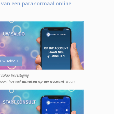
 van een paranormaal online
 Uw saldo +
 saldo bevestiging.
hoort hoeveel
minuten op uw account
staan.