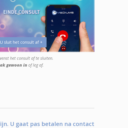
 U sluit het consult af +
enst het consult af te sluiten.
ak gewoon in
of leg af.
ijn. U gaat pas betalen na contact