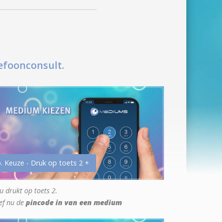
efoonconsult.
. Keuze - Druk op toets 2 +
u drukt op toets 2.
ef nu de
pincode in van een medium