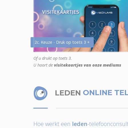
2c. Keuze - Druk op toets 3 +
Of u drukt op toets 3.
U hoort de
visitekaartjes van onze mediums
LEDEN
ONLINE TE
Hoe werkt een
leden
-telefoonconsult