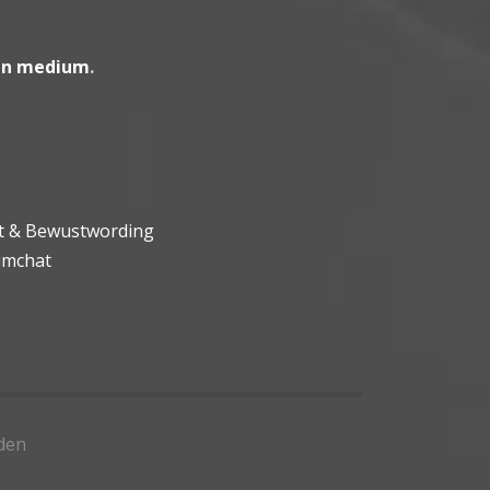
en medium
.
ht & Bewustwording
umchat
den