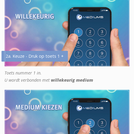
2a. Keuze - Druk op toets 1 +
Toets nummer 1 in.
U wordt verbonden met
willekeurig medium