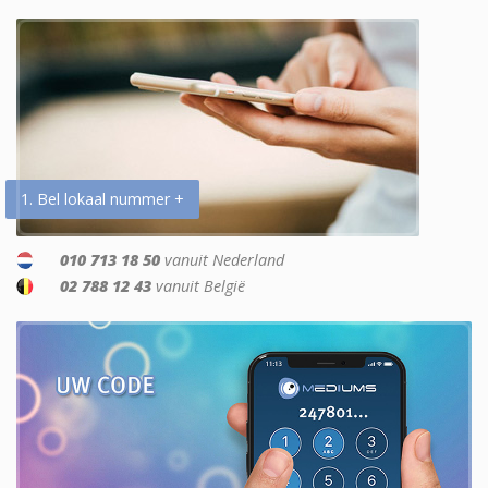
1. Bel lokaal nummer +
010 713 18 50
vanuit Nederland
02 788 12 43
vanuit België