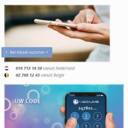
1. Bel lokaal nummer +
010 713 18 50
vanuit Nederland
02 788 12 43
vanuit België