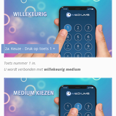
2a. Keuze - Druk op toets 1 +
Toets nummer 1 in.
U wordt verbonden met
willekeurig medium