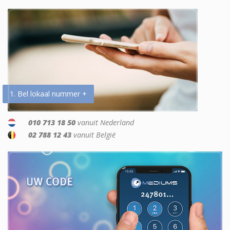
1. Bel lokaal nummer +
010 713 18 50
vanuit Nederland
02 788 12 43
vanuit België