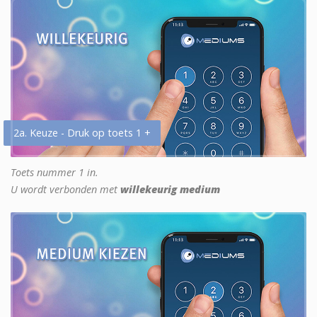
2a. Keuze - Druk op toets 1 +
Toets nummer 1 in.
U wordt verbonden met
willekeurig medium